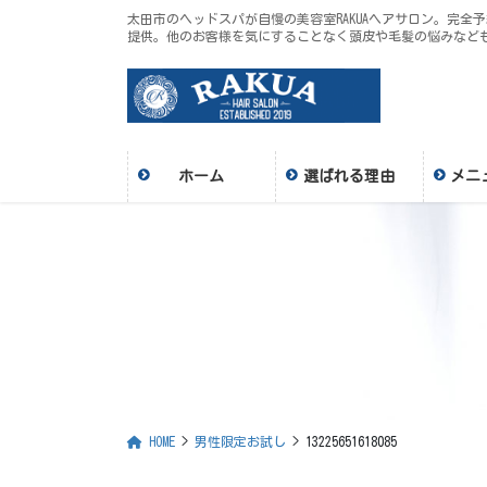
コ
ナ
太田市のヘッドスパが自慢の美容室RAKUAヘアサロン。完
ン
ビ
提供。他のお客様を気にすることなく頭皮や毛髪の悩みなど
テ
ゲ
ン
ー
ツ
シ
に
ョ
移
ン
ホーム
選ばれる理由
メニ
動
に
移
動
HOME
男性限定お試し
13225651618085